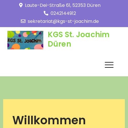
Skip
Laute-Dei-Straße 61, 52353 Düren
to
0242144912
content
sekretariat@kgs-st-joachim.de
KGS St. Joachim
Düren
Willkommen